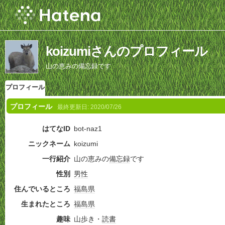
koizumiさんのプロフィール
山の恵みの備忘録です
プロフィール
プロフィール
最終更新日:
2020/07/26
はてなID
bot-naz1
ニックネーム
koizumi
一行紹介
山の恵みの
備忘録
です
性別
男性
住んでいるところ
福島県
生まれたところ
福島県
趣味
山歩き・
読書