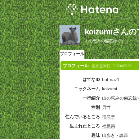
koizumiさ
山の恵みの備忘録です
プロフィール
プロフィール
最終更新日:
2020/07/26
はてなID
bot-naz1
ニックネーム
koizumi
一行紹介
山の恵みの
備忘録
性別
男性
住んでいるところ
福島県
生まれたところ
福島県
趣味
山歩き・
読書