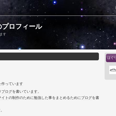
のプロフィール
ます
はぐ
を作ってい
ます
り
ブログ
を書いてい
ます
。
サイト
の
制作
のために
勉強
した事をまとめるために
ブログ
を書
す。