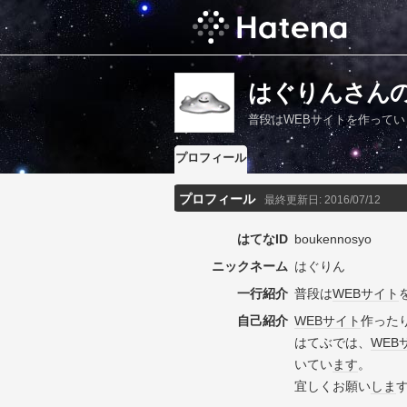
はぐりんさん
普段はWEBサイトを作ってい
プロフィール
プロフィール
最終更新日:
2016/07/12
はてなID
boukennosyo
ニックネーム
はぐりん
一行紹介
普段は
WEBサイト
自己紹介
WEBサイト
作った
はてぶでは、
WEB
いてい
ます
。
宜しくお願い
しま