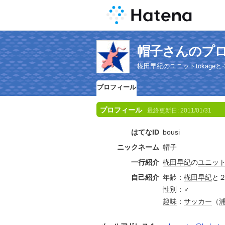
帽子さんのプ
椛田早紀のユニットtokag
プロフィール
プロフィール
最終更新日:
2011/01/31
はてなID
bousi
ニックネーム
帽子
一行紹介
椛田早紀
の
ユニッ
自己紹介
年齢：
椛田早紀
と
性別：♂
趣味
：
サッカー
（