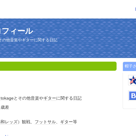
ロフィール
eとその他音楽やギターに関する日記
帽子
ト
tokage
とその他
音楽
や
ギター
に関する
日記
２歳差
浦和レッズ
）観戦、
フットサル
、
ギター
等