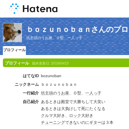
ｂｏｚｕｎｏｂａｎさんのプロ
坊主頭のうお座、Ｏ型、一人っ子
プロフィール
プロフィール
最終更新日:
2018/04/23
はてなID
bozunoban
ニックネーム
ｂｏｚｕｎｏｂａｎ
一行紹介
坊主頭
の
うお座
、Ｏ型、
一人っ子
自己紹介
あるときは殿堂で大勝ちして大笑い
あるときは大負けして死にたくなる
クルマ
大好き、
ロック
大好き
チューニング
できないのに
ギター
は３本