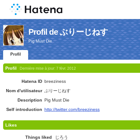
Profil de ぶりーじねす
Pig Must Die
Profil
Profil
Dernière mise à jour:
7 févr. 2012
Hatena ID
breeziness
Nom d'utilisateur
ぶりーじねす
Description
Pig Must Die
Self introduction
http://twitter.com/breeziness
Likes
Things liked
じろう