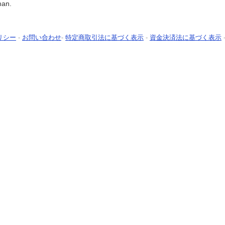
man.
リシー
-
お問い合わせ
-
特定商取引法に基づく表示
-
資金決済法に基づく表示