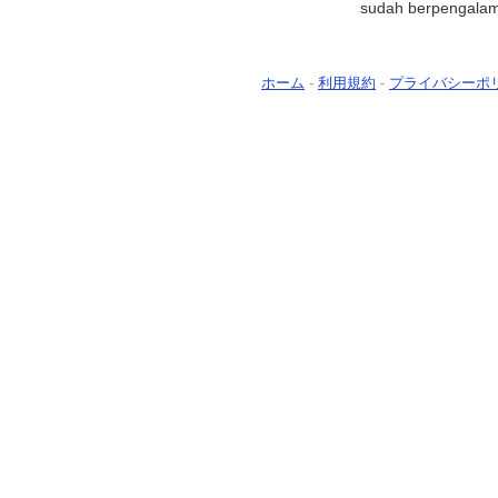
sudah berpengala
ホーム
-
利用規約
-
プライバシーポ