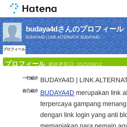
budaya4dさんのプロフィール
BUDAYA4D | LINK ALTERNATIF BUDAYA4D
プロフィール
プロフィール
最終更新日:
2025/09/12
一行紹介
BUDAYA4D | LINK ALTERNA
自己紹介
BUDAYA4D
merupakan link alt
terpercaya gampang menang
dengan link login yang anti bl
memanjakan para pemain aga