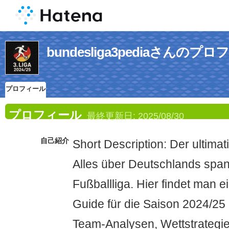
bundesliga3pediaさんのプ
プロフィール
プロフィール
最終更新日:
2025/08/30
自己紹介
Short Description: Der ultimat
Alles über Deutschlands spa
Fußballliga. Hier findet man 
Guide für die Saison 2024/25 
Team‑Analysen, Wettstrategi