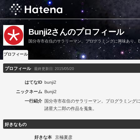
Bunji2さんのプロフィール
国分寺市在住のサラリーマン。プログラミングに興味あり。Bla
プロフィール
プロフィール
最終更新日:
2015/05/20
はてなID
bunji2
ニックネーム
Bunji2
一行紹介
国分寺市
在住の
サラリーマン
。
プログラミング
諸星大二郎
の
作品
を
蒐集
。
好きなもの
好きな本
京極夏彦