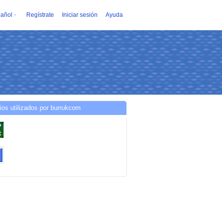
añol
Regístrate
Iniciar sesión
Ayuda
ios utilizados por burrukcom