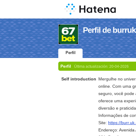
Perfil de burr
Perfil
Perfil
Última actualización:
20-04-2026
Self introduction
Mergulhe no unive
online. Com uma gr
seguro, você pode 
oferece uma experi
diversão e praticid
Informações de con
Site:
https://burr.uk
Endereço: Avenida 