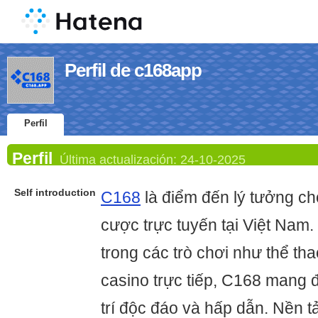
Perfil de c168app
Perfil
Perfil
Última actualización:
24-10-2025
Self introduction
C168
là điểm đến lý tưởng ch
cược trực tuyến tại Việt Nam.
trong các trò chơi như thể tha
casino trực tiếp, C168 mang đ
trí độc đáo và hấp dẫn. Nền 