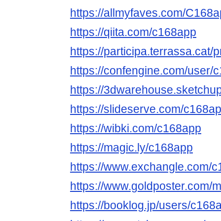
https://allmyfaves.com/C168
https://qiita.com/c168app
https://participa.terrassa.cat/
https://confengine.com/user/
https://3dwarehouse.sketchu
https://slideserve.com/c168a
https://wibki.com/c168app
https://magic.ly/c168app
https://www.exchangle.com/
https://www.goldposter.com/m
https://booklog.jp/users/c168a