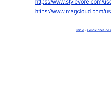
https://www.stylevore.com/u
https://www.magcloud.com/u
Inicio
-
Condiciones de 