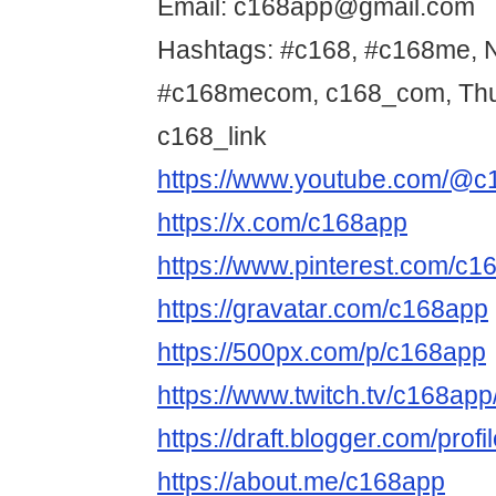
Email: c168app@gmail.com
Hashtags: #c168, #c168me, 
#c168mecom, c168_com, Th
c168_link
https://www.youtube.com/@c
https://x.com/c168app
https://www.pinterest.com/c1
https://gravatar.com/c168app
https://500px.com/p/c168app
https://www.twitch.tv/c168app
https://draft.blogger.com/pr
https://about.me/c168app