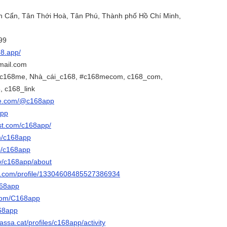
ăn Cẩn, Tân Thới Hoà, Tân Phú, Thành phố Hồ Chí Minh,
99
68.app/
mail.com
 #c168me, Nhà_cái_c168, #c168mecom, c168_com,
 c168_link
be.com/@c168app
app
est.com/c168app/
om/c168app
p/c168app
tv/c168app/about
ger.com/profile/13304608485527386934
168app
.com/C168app
168app
rrassa.cat/profiles/c168app/activity