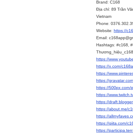
Brand: C168
Địa chỉ: 89 Trần V
Vietnam
Phone: 0376.302.3
Website:
https://c1
Email: c168app@g
Hashtags: #c168,
Thương_hiệu_c168,
https://www.youtu
https://x.com/c168
https://www.pinter
https://gravatar.c
https://500px.com/
https://www.twitch.
https://draft.blog
https://about.me/c
https://allmyfaves
https://qiita.com/c
https://participa.te