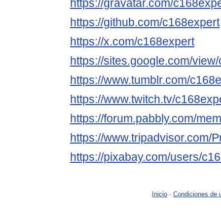
https://gravatar.com/c168expe
https://github.com/c168expert
https://x.com/c168expert
https://sites.google.com/vie
https://www.tumblr.com/c168e
https://www.twitch.tv/c168exp
https://forum.pabbly.com/me
https://www.tripadvisor.com/P
https://pixabay.com/users/c1
Inicio
-
Condiciones de 