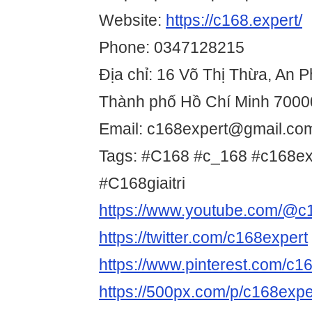
Website:
https://c168.expert/
Phone: 0347128215
Địa chỉ: 16 Võ Thị Thừa, An 
Thành phố Hồ Chí Minh 7000
Email: c168expert@gmail.co
Tags: #C168 #c_168 #c168e
#C168giaitri
https://www.youtube.com/@c
https://twitter.com/c168expert
https://www.pinterest.com/c1
https://500px.com/p/c168expe