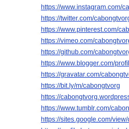
https://www.instagram.com/c
https://twitter.com/cabongtvor
https://www.pinterest.com/ca
https://vimeo.com/cabongtvor
https://github.com/cabongtvor
https://www.blogger.com/pro
https://gravatar.com/cabongt
https://bit.ly/m/cabongtvorg
https://cabongtvorg.wordpres
https://www.tumblr.com/cabo
https://sites.google.com/view