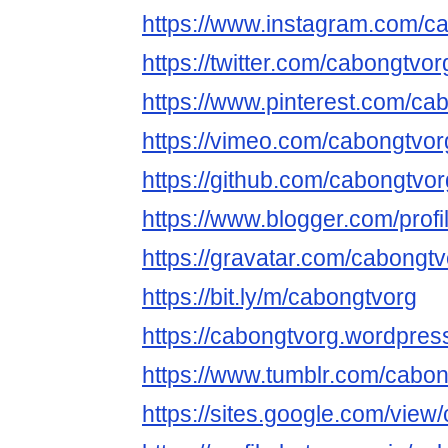
https://www.instagram.com/c
https://twitter.com/cabongtvor
https://www.pinterest.com/ca
https://vimeo.com/cabongtvor
https://github.com/cabongtvor
https://www.blogger.com/pro
https://gravatar.com/cabongt
https://bit.ly/m/cabongtvorg
https://cabongtvorg.wordpres
https://www.tumblr.com/cabo
https://sites.google.com/view