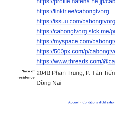
https://profile.hatena.ne.jp/ca
https://linktr.ee/cabongtvorg
https://issuu.com/cabongtvor
https://cabongtvorg.stck.me/pr
https://myspace.com/cabongt
https://500px.com/p/cabongtv
https://www.threads.com/@c
Place of
204B Phan Trung, P. Tân Tiến
residence
Đồng Nai
Accueil
-
Conditions d'utilisatio