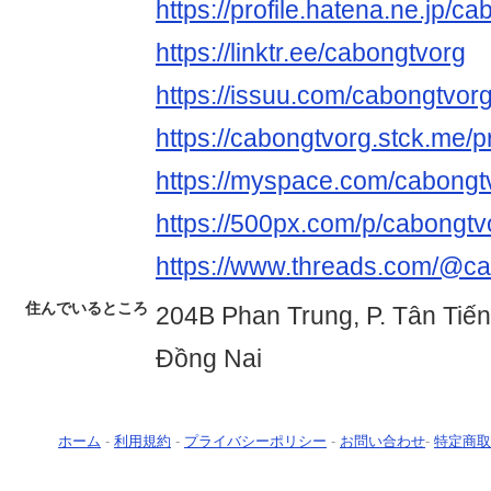
https://profile.hatena.ne.jp/ca
https://linktr.ee/cabongtvorg
https://issuu.com/cabongtvor
https://cabongtvorg.stck.me/pr
https://myspace.com/cabongt
https://500px.com/p/cabongtv
https://www.threads.com/@c
住んでいるところ
204B Phan Trung, P. Tân Tiến
Đồng Nai
ホーム
-
利用規約
-
プライバシーポリシー
-
お問い合わせ
-
特定商取