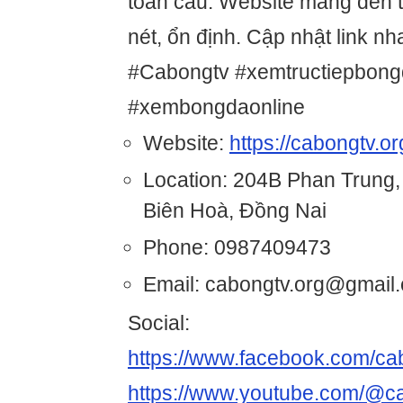
toàn cầu. Website mang đến 
nét, ổn định. Cập nhật link nh
#Cabongtv #xemtructiepbongda
#xembongdaonline
Website:
https://cabongtv.or
Location: 204B Phan Trung, 
Biên Hoà, Đồng Nai
Phone: 0987409473
Email: cabongtv.org@gmail
Social:
https://www.facebook.com/ca
https://www.youtube.com/@c