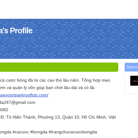
s Profile
Servi
cá cược bóng đá từ các cao thủ lâu năm. Tổng hợp mẹo
ơm và quản lý vốn giúp bạn chơi lâu dài và có lãi.
ansevoortparkrooftop.com/
gda247@gmail.com
4082
 Đ. Tô Hiến Thành, Phường 13, Quận 10, Hồ Chí Minh, Việt
bongda #cacuoc #bongda #trangchucacuocbongda