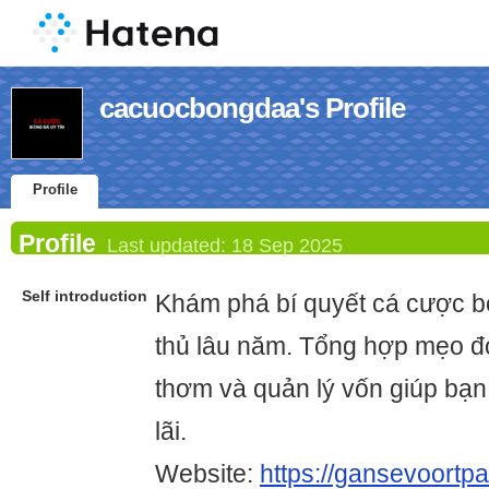
cacuocbongdaa's Profile
Profile
Profile
Last updated:
18 Sep 2025
Self introduction
Khám phá bí quyết cá cược b
thủ lâu năm. Tổng hợp mẹo đọ
thơm và quản lý vốn giúp bạn 
lãi.
Website:
https://gansevoortp