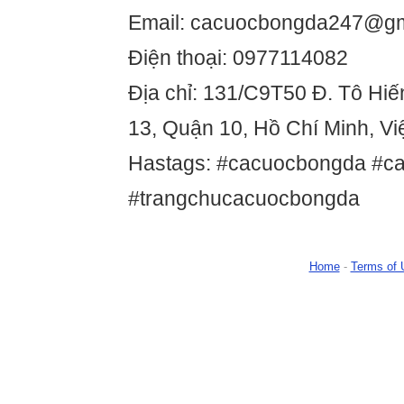
Email: cacuocbongda247@gm
Điện thoại: 0977114082
Địa chỉ: 131/C9T50 Đ. Tô Hi
13, Quận 10, Hồ Chí Minh, V
Hastags: #cacuocbongda #c
#trangchucacuocbongda
Home
-
Terms of 