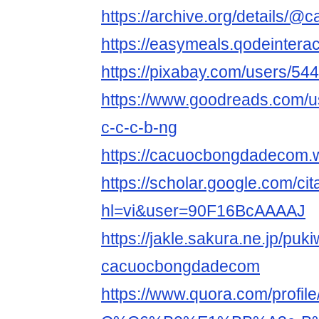
https://archive.org/details
https://easymeals.qodeinter
https://pixabay.com/users/54
https://www.goodreads.com/
c-c-c-b-ng
https://cacuocbongdadecom.w
https://scholar.google.com/cit
hl=vi&user=90F16BcAAAAJ
https://jakle.sakura.ne.jp/puki
cacuocbongdadecom
https://www.quora.com/prof