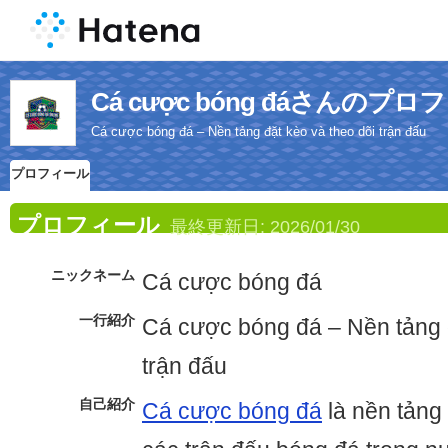
Cá cược bóng đáさんのプ
Cá cược bóng đá – Nền tảng đặt kèo và theo dõi trận đấu
プロフィール
プロフィール
最終更新日:
2026/01/30
ニックネーム
Cá cược bóng đá
一行紹介
Cá cược bóng đá – Nền tảng đ
trận đấu
自己紹介
Cá cược bóng đá
là nền tảng