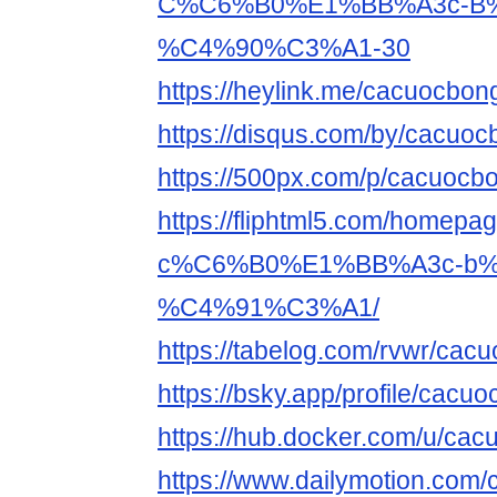
C%C6%B0%E1%BB%A3c-B%
%C4%90%C3%A1-30
https://heylink.me/cacuocbo
https://disqus.com/by/cacuo
https://500px.com/p/cacuoc
https://fliphtml5.com/hom
c%C6%B0%E1%BB%A3c-b%
%C4%91%C3%A1/
https://tabelog.com/rvwr/ca
https://bsky.app/profile/cac
https://hub.docker.com/u/c
https://www.dailymotion.co