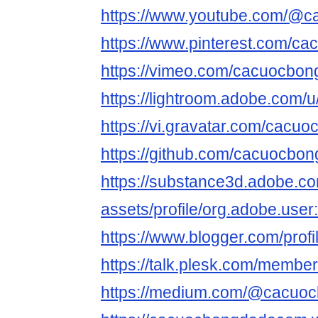
https://www.youtube.com/@
https://www.pinterest.com/c
https://vimeo.com/cacuocbo
https://lightroom.adobe.com
https://vi.gravatar.com/cac
https://github.com/cacuocb
https://substance3d.adobe.c
assets/profile/org.adobe.
https://www.blogger.com/pro
https://talk.plesk.com/mem
https://medium.com/@cacuo