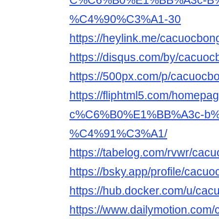
C%C6%B0%E1%BB%A3c-B%
%C4%90%C3%A1-30
https://heylink.me/cacuocbo
https://disqus.com/by/cacuo
https://500px.com/p/cacuoc
https://fliphtml5.com/hom
c%C6%B0%E1%BB%A3c-b%
%C4%91%C3%A1/
https://tabelog.com/rvwr/ca
https://bsky.app/profile/cac
https://hub.docker.com/u/c
https://www.dailymotion.co