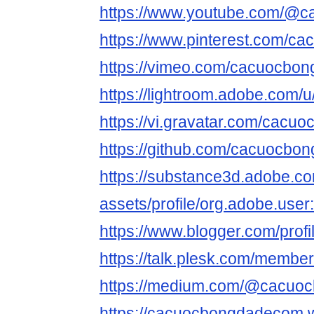
https://www.youtube.com/@
https://www.pinterest.com/c
https://vimeo.com/cacuocbo
https://lightroom.adobe.com
https://vi.gravatar.com/cac
https://github.com/cacuocb
https://substance3d.adobe.c
assets/profile/org.adobe.
https://www.blogger.com/pro
https://talk.plesk.com/mem
https://medium.com/@cacuo
https://cacuocbongdadecom.