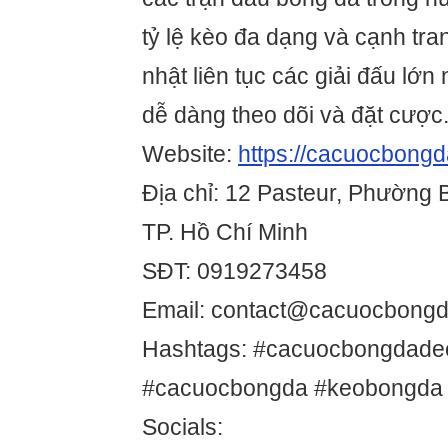
tỷ lệ kèo đa dạng và cạnh tra
nhật liên tục các giải đấu lớn
dễ dàng theo dõi và đặt cược
Website:
https://cacuocbongd
Địa chỉ: 12 Pasteur, Phường
TP. Hồ Chí Minh
SĐT: 0919273458
Email: contact@cacuocbong
Hashtags: #cacuocbongdad
#cacuocbongda #keobongda 
Socials: