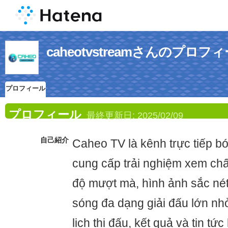
caheotvstreamさんのプロフ
プロフィール
プロフィール
最終更新日:
2025/02/09
自己紹介
Caheo TV là kênh trực tiếp b
cung cấp trải nghiệm xem chấ
độ mượt mà, hình ảnh sắc nét
sóng đa dạng giải đấu lớn nhỏ
lịch thi đấu, kết quả và tin t