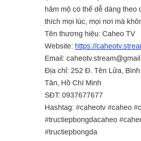
hâm mộ có thể dễ dàng theo d
thích mọi lúc, mọi nơi mà khôn
Tên thương hiệu: Caheo TV
Website:
https://caheotv.stre
Email: caheotv.stream@gmai
Địa chỉ: 252 Đ. Tên Lửa, Bình
Tân, Hồ Chí Minh
SĐT: 0937677677
Hashtag: #caheotv #caheo #
#tructiepbongdacaheo #cahe
#tructiepbongda