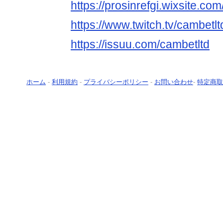
https://prosinrefgi.wixsite.com
https://www.twitch.tv/cambetlt
https://issuu.com/cambetltd
ホーム
-
利用規約
-
プライバシーポリシー
-
お問い合わせ
-
特定商取