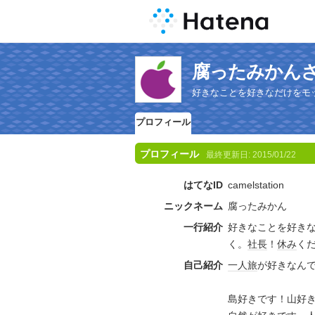
腐ったみかん
好きなことを好きなだけをモ
プロフィール
プロフィール
最終更新日:
2015/01/22
はてなID
camelstation
ニックネーム
腐ったみかん
一行紹介
好きなことを好き
く。
社長
！
休み
く
自己紹介
一人旅
が好きなん
島好きです！山好