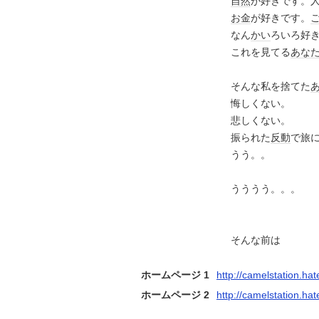
自然
が好きです。
お金
が好きです。
なん
かい
ろいろ好
これを見てる
あな
そんな私を捨てた
悔しくない。
悲しくない。
振られた
反動
で旅
うう。。
うううう。。。
そんな前は
ホームページ 1
http://camelstation.ha
ホームページ 2
http://camelstation.hat