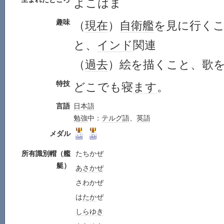
よこはま
趣味
（
現在
）
自衛艦
を見に行く
と、
インド
関連
（
過去
）絵を描くこと、歌
特技
どこでも寝
ます
。
言語
日本語
勉強
中：
テルグ語
、
英語
メダル
所有識別帽（艦
たちかぜ
艇）
あさかぜ
さわかぜ
は
たか
ぜ
しらゆき