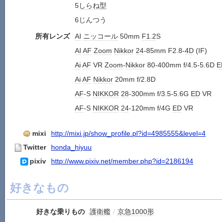
5
しらね型
6じんつう
所有レンズ
AI
ニッコール
50mm
F1.2
S
AI
AF
Zoom
Nikkor
24
-85mm F2.8-
4D
(IF)
Ai
AF
VR
Zoom
-
Nikkor
80-400mm f/4.5-5.6D
E
Ai
AF
Nikkor
20mm f/2.8D
AF
-S
NIKKOR
28
-300mm f/3.5-5.6G
ED
VR
AF
-S
NIKKOR
24
-120mm f/4G
ED
VR
mixi
http://mixi.jp/show_profile.pl?id=4985555&level=4
Twitter
honda_hiyuu
pixiv
http://www.pixiv.net/member.php?id=2186194
好きなもの
好きな乗りもの
護衛艦
/
京急1000形