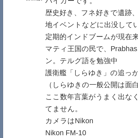
ハイカーです。
歴史好き、フネ好きで遺跡
地イベントなどに出没して
定期的インドブームが現在
マティ王国の民で、Prabha
ン。テルグ語を勉強中
護衛艦「しらゆき」の追っ
（しらゆきの一般公開は面
ここ数年言葉がうまく出な
てません。
カメラはNikon
Nikon FM-10