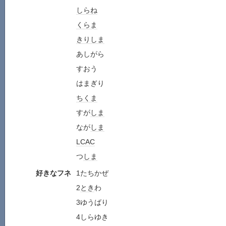
しらね
くらま
きりしま
あしがら
すおう
はまぎり
ちくま
すが
しま
なが
しま
LCAC
つ
しま
好きなフネ
1たちかぜ
2
とき
わ
3ゆうばり
4しらゆき