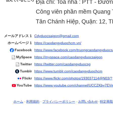
住んでいるところ
Địa chỉ: Toà nhà : PTT - Đườn
Công viên phần mềm Quang 
Tân Chánh Hiệp, Quận: 12, 
メールアドレス 1
Cdyduocsaigon@gmail.com
ホームページ 1
https://caodangyduochcm.vn/
Facebook
https://www.facebook.com/truongcaodangyduocs
MySpace
https://myspace.com/caodangyduocsaigon
Twitter
https://twitter.com/caodangyduocsg
Tumblr
https://www.tumblr.com/caodangyduochcm
Flickr
https://www.flickr.com/photos/193037114@N03/?
YouTube
https://www.youtube.com/channel/UCCZKby7E
ホーム
-
利用規約
-
プライバシーポリシー
-
お問い合わせ
-
特定商取