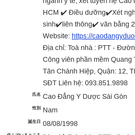
ngành y tế, xét tuyển hệ Cao
HCM ✔️ Điều dưỡng✔️Xét ngh
sinh✔️liên thông✔️ văn bằng 
Website:
https://caodangydu
Địa chỉ: Toà nhà : PTT - Đườn
Công viên phần mềm Quang 
Tân Chánh Hiệp, Quận: 12, 
SĐT Liên hệ: 093.851.9898
氏名
Cao Đẳng Y Dược Sài Gòn
性別
Nam
誕生日
08/08/1998