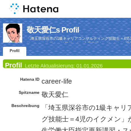
敬天愛仁s Profil
「埼玉県深谷市の1級キャリアコンサルティング技能士＝4
ジョン・セルフキャリアドック（企業支援キャリコン）の運
Profil
Profil
Letzte Aktualisierung:
01.01.2026
Hatena ID
career-life
Spitzname
敬天愛仁
Beschreibung
「埼玉県深谷市の1級キャリ
グ技能士＝4児のイクメン」
生労働大臣指定更新講習・ス