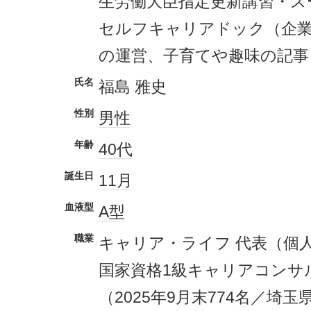
生労働大臣指定更新講習・ス
セルフキャリアドック（企
の運営、子育てや趣味の記事
氏名
福島 雅史
性別
男性
年齢
40代
誕生日
11月
血液型
A型
職業
キャリア・ライフ 代表（個
国家資格1級キャリアコンサ
（2025年9月末774名／埼玉