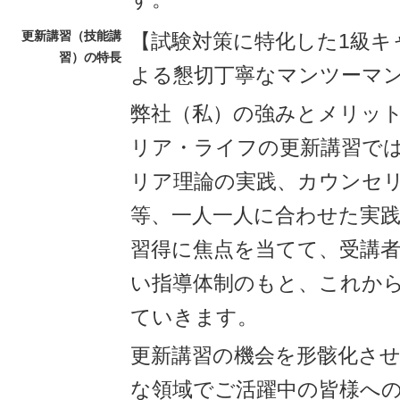
更新講習（技能講
【試験対策に特化した1級キ
習）の特長
よる懇切丁寧なマンツーマ
弊社（私）の強みとメリッ
リア・ライフの更新講習で
リア理論の実践、カウンセ
等、一人一人に合わせた実
習得に焦点を当てて、受講
い指導体制のもと、これか
ていきます。
更新講習の機会を形骸化さ
な領域でご活躍中の皆様へ