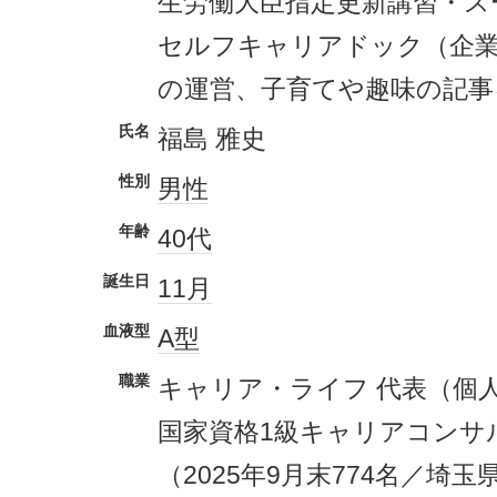
生労働大臣指定更新講習・ス
セルフキャリアドック（企
の運営、子育てや趣味の記事
氏名
福島 雅史
性別
男性
年齢
40代
誕生日
11月
血液型
A型
職業
キャリア・ライフ 代表（個
国家資格1級キャリアコンサ
（2025年9月末774名／埼玉