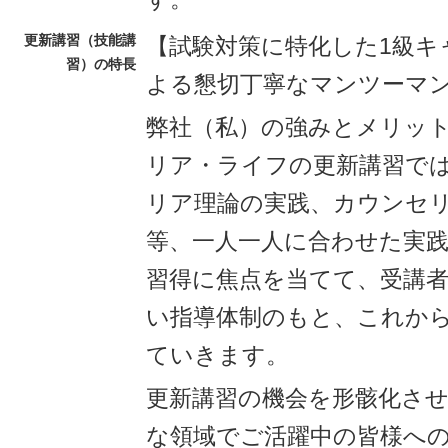
更新講習（技能講
【試験対策に特化した1級キ
習）の特長
よる懇切丁寧なマンツーマ
弊社（私）の強みとメリッ
リア・ライフの更新講習で
リア理論の実践、カウンセ
等、一人一人に合わせた実
習得に焦点を当てて、受講
い指導体制のもと、これか
ていきます。
更新講習の機会を形骸化さ
な領域でご活躍中の皆様へ