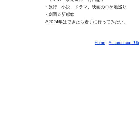
・旅行 小説、ドラマ、映画のロケ地巡り
・劇団☆新感線
※2024年はできたら岩手に行ってみたい。
Home
-
Accordo con l'Ut