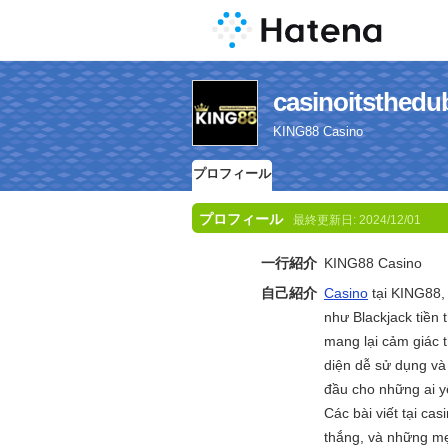
casinoitst
KING88 Casino
プロフィール
プロフィール
最終更新日:
2024/12/01
一行紹介
KING88 Casino
自己紹介
Casino
tại KING88, 
như Blackjack tiền 
mang lại cảm giác t
diện dễ sử dụng và
đầu cho những ai yê
Các bài viết tại cas
thắng, và những mẹ