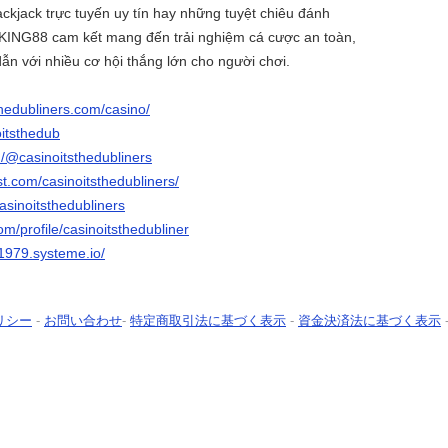
ackjack trực tuyến uy tín hay những tuyệt chiêu đánh
 KING88 cam kết mang đến trải nghiệm cá cược an toàn,
ẫn với nhiều cơ hội thắng lớn cho người chơi.
sthedubliners.com/casino/
oitsthedub
m/@casinoitsthedubliners
st.com/casinoitsthedubliners/
asinoitsthedubliners
om/profile/casinoitsthedubliner
i1979.systeme.io/
リシー
-
お問い合わせ
-
特定商取引法に基づく表示
-
資金決済法に基づく表示