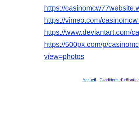
https://casinomcw77website.w
https://vimeo.com/casinomcw
https://www.deviantart.com/
https://500px.com/p/casinom
view=photos
Accueil
-
Conditions d'utilisatio