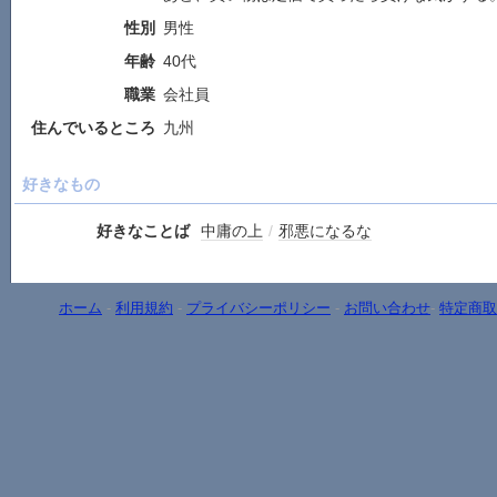
性別
男性
年齢
40代
職業
会社員
住んでいるところ
九州
好きなもの
好きなことば
中庸の上
/
邪悪になるな
ホーム
-
利用規約
-
プライバシーポリシー
-
お問い合わせ
-
特定商取