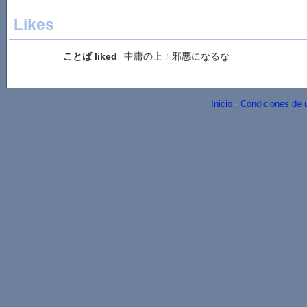
Likes
ことば liked
中庸の上
/
邪悪になるな
Inicio
-
Condiciones de 