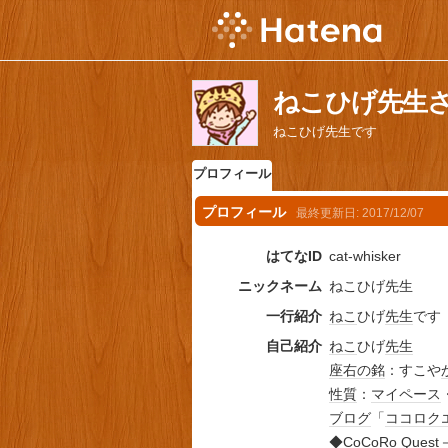
ねこひげ先生
ねこひげ先生です
プロフィール
プロフィール
最終更新日:
2017/12/07
はてなID
cat-whisker
ニックネーム
ねこひげ先生
一行紹介
ねこ
ひげ
先生
です
自己紹介
ねこ
ひげ
先生
座右の銘
：すこや
性質
：
マイペース
ブログ
「
ココロ
ク
◆CoCoRo Quest