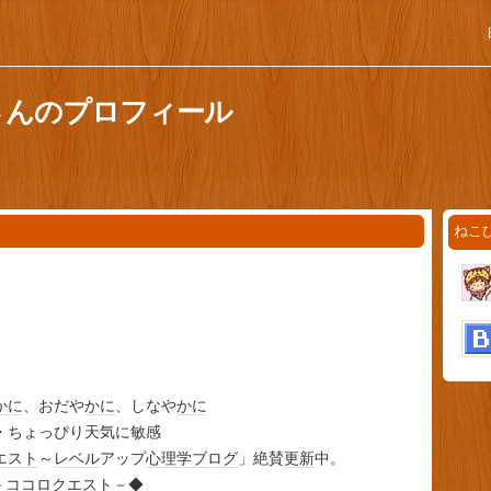
さんのプロフィール
ねこ
かに
、おだや
かに
、しなや
かに
・ちょっぴり天気に敏感
エスト
～
レベル
アップ
心理学
ブログ
」絶賛
更新
中。
－
ココロ
クエスト
－◆