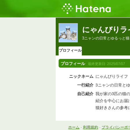
にゃんびりラ
3ニャンの日常とゆるっと
プロフィール
プロフィール
最終更新日:
2025/07/07
ニックネーム
にゃんびりライフ
一行紹介
3ニャンの日常と
自己紹介
我が家の3匹の猫
紹介を中心にお届け
猫好きさんの参考
ホーム
-
利用規約
-
プライバシーポ