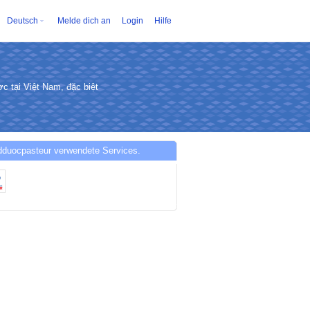
Deutsch
Melde dich an
Login
Hilfe
c tại Việt Nam, đặc biệt
dduocpasteur verwendete Services.