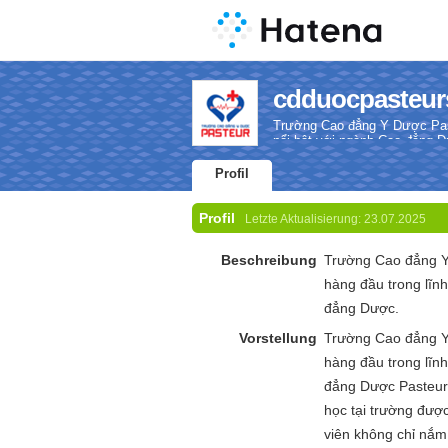
cdduocpasteurs
Trường Cao đẳng Y Dược Paste
nổi bật với ngành Cao đẳng 
Profil
Profil
Letzte Aktualisierung:
23.07.2025
Beschreibung
Trường Cao đẳng Y 
hàng đầu trong lĩnh
đẳng Dược.
Vorstellung
Trường Cao đẳng Y 
hàng đầu trong lĩnh
đẳng Dược Pasteur. 
học tại trường được
viên không chỉ nắm