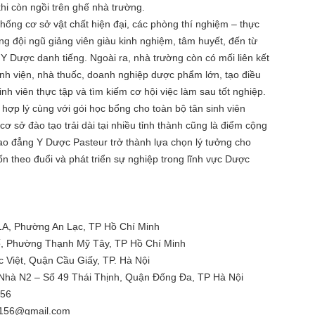
hi còn ngồi trên ghế nhà trường.
hống cơ sở vật chất hiện đại, các phòng thí nghiệm – thực
ng đội ngũ giảng viên giàu kinh nghiệm, tâm huyết, đến từ
Y Dược danh tiếng. Ngoài ra, nhà trường còn có mối liên kết
ệnh viện, nhà thuốc, doanh nghiệp dược phẩm lớn, tạo điều
inh viên thực tập và tìm kiếm cơ hội việc làm sau tốt nghiệp.
hợp lý cùng với gói học bổng cho toàn bộ tân sinh viên
ơ sở đào tạo trải dài tại nhiều tỉnh thành cũng là điểm cộng
ao đẳng Y Dược Pasteur trở thành lựa chọn lý tưởng cho
 theo đuổi và phát triển sự nghiệp trong lĩnh vực Dược
1A, Phường An Lạc, TP Hồ Chí Minh
ố, Phường Thạnh Mỹ Tây, TP Hồ Chí Minh
Việt, Quận Cầu Giấy, TP. Hà Nội
 Nhà N2 – Số 49 Thái Thịnh, Quận Đống Đa, TP Hà Nội
156
r156@gmail.com