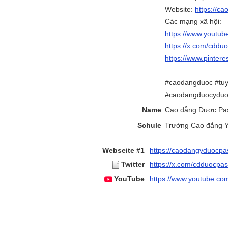
Website:
https://c
Các mạng xã hội:
https://www.youtu
https://x.com/cddu
https://www.pinter
#caodangduoc #tu
#caodangduocyduo
Name
Cao đẳng Dược Pa
Schule
Trường Cao đẳng Y
Webseite #1
https://caodangyduocpa
Twitter
https://x.com/cdduocpas
YouTube
https://www.youtube.c