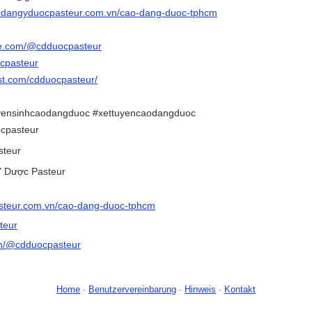
aodangyduocpasteur.com.vn/cao-dang-duoc-tphcm
be.com/@cdduocpasteur
ocpasteur
est.com/cdduocpasteur/
yensinhcaodangduoc #xettuyencaodangduoc
cpasteur
steur
 Dược Pasteur
steur.com.vn/cao-dang-duoc-tphcm
teur
om/@cdduocpasteur
Home
-
Benutzervereinbarung
-
Hinweis
-
Kontakt