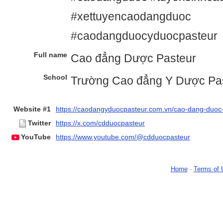
#xettuyencaodangduoc
#caodangduocyduocpasteur
Full name
Cao đẳng Dược Pasteur
School
Trường Cao đẳng Y Dược Pa
Website #1
https://caodangyduocpasteur.com.vn/cao-dang-duoc
Twitter
https://x.com/cdduocpasteur
YouTube
https://www.youtube.com/@cdduocpasteur
Home
-
Terms of 