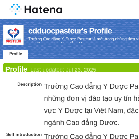
cdduocpasteur's Profile
Trường Cao đẳng Y Dược Pasteur là một trong những đơn vị đ
nổi bật với ngành Cao đẳng Dược.
Profile
Profile
Last updated:
Jul 23, 2025
Description
Trường Cao đẳng Y Dược Past
những đơn vị đào tạo uy tín h
vực Y Dược tại Việt Nam, đặc 
ngành Cao đẳng Dược.
Self introduction
Trường Cao đẳng Y Dược Past