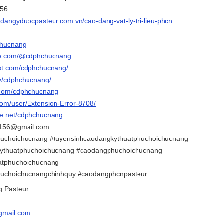
156
odangyduocpasteur.com.vn/cao-dang-vat-ly-tri-lieu-phcn
chucnang
be.com/@cdphchucnang
est.com/cdphchucnang/
tv/cdphchucnang/
r.com/cdphchucnang
com/user/Extension-Error-8708/
ce.net/cdphchucnang
r156@gmail.com
uchoichucnang #tuyensinhcaodangkythuatphuchoichucnang
kythuatphuchoichucnang #caodangphuchoichucnang
atphuchoichucnang
huchoichucnangchinhquy #caodangphcnpasteur
g Pasteur
gmail.com