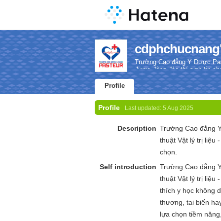
cdphchucnang's
Trường Cao đẳng Y Dược Pasteu
được đông đảo thí sinh tin ch
Profile
Profile
Last updated:
5 Aug 2025
Description
Trường Cao đẳng Y 
thuật Vật lý trị liệ
chọn.
Self introduction
Trường Cao đẳng Y 
thuật Vật lý trị liệu 
thích y học không 
thương, tai biến h
lựa chọn tiềm năng,