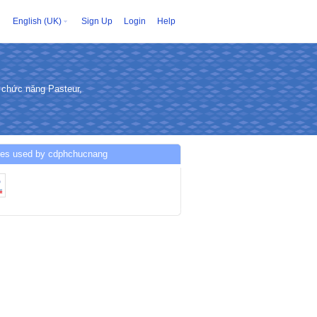
English (UK)
Sign Up
Login
Help
i chức năng Pasteur,
ces used by cdphchucnang