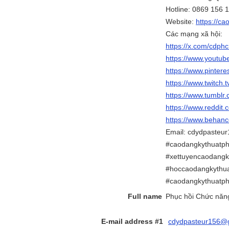
Hotline: 0869 156 
Website:
https://ca
Các mạng xã hội:
https://x.com/cdph
https://www.youtu
https://www.pinter
https://www.twitch.
https://www.tumbl
https://www.reddit.
https://www.behan
Email: cdydpasteu
#caodangkythuatph
#xettuyencaodang
#hoccaodangkythu
#caodangkythuatp
Full name
Phục hồi Chức năn
E-mail address #1
cdydpasteur156@