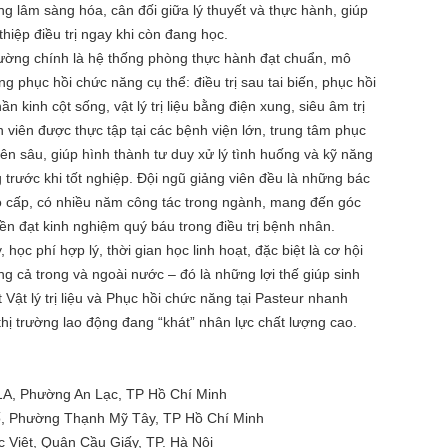
g lâm sàng hóa, cân đối giữa lý thuyết và thực hành, giúp
 thiệp điều trị ngay khi còn đang học.
rường chính là hệ thống phòng thực hành đạt chuẩn, mô
g phục hồi chức năng cụ thể: điều trị sau tai biến, phục hồi
hần kinh cột sống, vật lý trị liệu bằng điện xung, siêu âm trị
h viên được thực tập tại các bệnh viện lớn, trung tâm phục
ên sâu, giúp hình thành tư duy xử lý tình huống và kỹ năng
trước khi tốt nghiệp. Đội ngũ giảng viên đều là những bác
cao cấp, có nhiều năm công tác trong ngành, mang đến góc
yền đạt kinh nghiệm quý báu trong điều trị bệnh nhân.
học phí hợp lý, thời gian học linh hoạt, đặc biệt là cơ hội
g cả trong và ngoài nước – đó là những lợi thế giúp sinh
 Vật lý trị liệu và Phục hồi chức năng tại Pasteur nhanh
thị trường lao động đang “khát” nhân lực chất lượng cao.
1A, Phường An Lạc, TP Hồ Chí Minh
ố, Phường Thạnh Mỹ Tây, TP Hồ Chí Minh
Việt, Quận Cầu Giấy, TP. Hà Nội