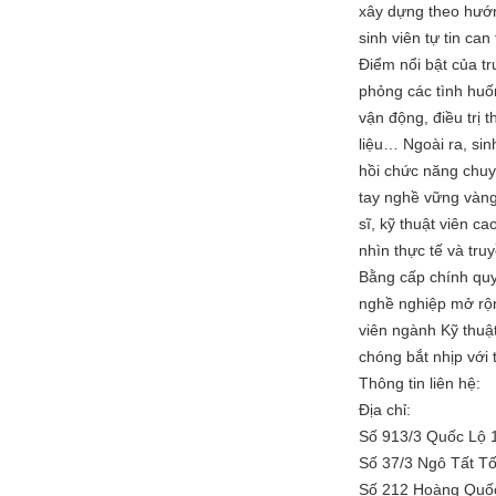
xây dựng theo hướn
sinh viên tự tin can
Điểm nổi bật của t
phỏng các tình huốn
vận động, điều trị t
liệu… Ngoài ra, sin
hồi chức năng chuy
tay nghề vững vàng 
sĩ, kỹ thuật viên 
nhìn thực tế và tru
Bằng cấp chính quy, 
nghề nghiệp mở rộn
viên ngành Kỹ thuật
chóng bắt nhịp với 
Thông tin liên hệ:
Địa chỉ:
Số 913/3 Quốc Lộ 
Số 37/3 Ngô Tất T
Số 212 Hoàng Quốc 