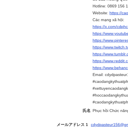
Hotline: 0869 156 
Website:
https://ca
Các mạng xã hội:
https://x.com/cdph
https://www.youtu
https://www.pinter
https://www.twitch.
https://www.tumbl
https://www.reddit.
https://www.behan
Email: cdydpasteu
#caodangkythuatph
#xettuyencaodang
#hoccaodangkythu
#caodangkythuatp
氏名
Phục hồi Chức năn
メールアドレス 1
cdydpasteur156@gm