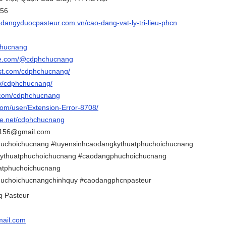
156
odangyduocpasteur.com.vn/cao-dang-vat-ly-tri-lieu-phcn
chucnang
be.com/@cdphchucnang
est.com/cdphchucnang/
tv/cdphchucnang/
r.com/cdphchucnang
com/user/Extension-Error-8708/
ce.net/cdphchucnang
r156@gmail.com
uchoichucnang #tuyensinhcaodangkythuatphuchoichucnang
kythuatphuchoichucnang #caodangphuchoichucnang
atphuchoichucnang
huchoichucnangchinhquy #caodangphcnpasteur
g Pasteur
ail.com