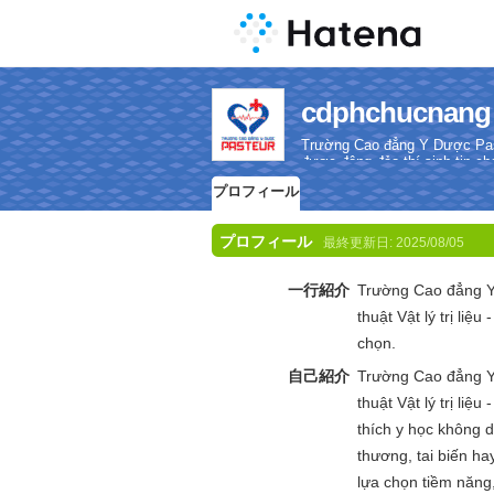
cdphchucn
Trường Cao đẳng Y Dược Pasteu
được đông đảo thí sinh tin ch
プロフィール
プロフィール
最終更新日:
2025/08/05
一行紹介
Trường Cao đẳng Y 
thuật Vật lý trị liệ
chọn.
自己紹介
Trường Cao đẳng Y 
thuật Vật lý trị liệu 
thích y học không 
thương, tai biến h
lựa chọn tiềm năng,