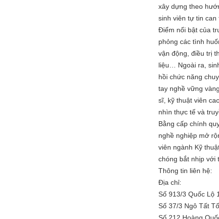
xây dựng theo hướn
sinh viên tự tin can
Điểm nổi bật của t
phỏng các tình huốn
vận động, điều trị t
liệu… Ngoài ra, sin
hồi chức năng chuy
tay nghề vững vàng 
sĩ, kỹ thuật viên 
nhìn thực tế và tru
Bằng cấp chính quy, 
nghề nghiệp mở rộn
viên ngành Kỹ thuật
chóng bắt nhịp với 
Thông tin liên hệ:
Địa chỉ:
Số 913/3 Quốc Lộ 
Số 37/3 Ngô Tất T
Số 212 Hoàng Quốc 