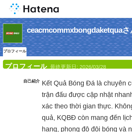
ceacmcommxbongdaket
プロフィール
プロフィール
最終更新日:
2026/03/28
自己紹介
Kết Quả Bóng Đá là chuyên c
trận đấu được cập nhật nhan
xác theo thời gian thực. Không
quả, KQBĐ còn mang đến lịch
hạng, phong độ đội bóng và n