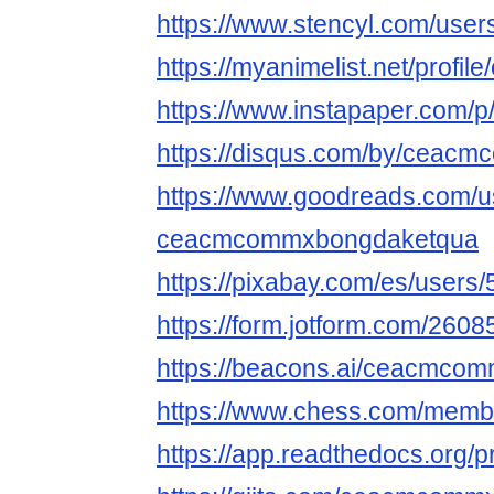
https://www.stencyl.com/use
https://myanimelist.net/pro
https://www.instapaper.com
https://disqus.com/by/ceac
https://www.goodreads.com/
ceacmcommxbongdaketqua
https://pixabay.com/es/users
https://form.jotform.com/26
https://beacons.ai/ceacmco
https://www.chess.com/me
https://app.readthedocs.org