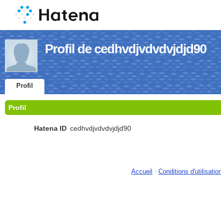
Profil de cedhvdjvdvdvjdjd90
Profil
Profil
Hatena ID
cedhvdjvdvdvjdjd90
Accueil
-
Conditions d'utilisatio