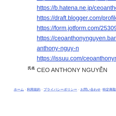
https://b.hatena.ne.jp/ceoan
https://draft.blogger.com/pr
https://form.jotform.com/25
https://ceoanthonynguyen.b
anthony-nguy-n
https://issuu.com/ceoanthon
氏名
CEO ANTHONY NGUYỄN
ホーム
-
利用規約
-
プライバシーポリシー
-
お問い合わせ
-
特定商取