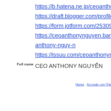
https://b.hatena.ne.jp/ceoan
https://draft.blogger.com/pr
https://form.jotform.com/25
https://ceoanthonynguyen.b
anthony-nguy-n
https://issuu.com/ceoanthon
Full name
CEO ANTHONY NGUYỄN
Home
-
Accordo con l'Ut