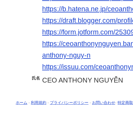
https://b.hatena.ne.jp/ceoan
https://draft.blogger.com/pr
https://form.jotform.com/25
https://ceoanthonynguyen.b
anthony-nguy-n
https://issuu.com/ceoanthon
氏名
CEO ANTHONY NGUYỄN
ホーム
-
利用規約
-
プライバシーポリシー
-
お問い合わせ
-
特定商取