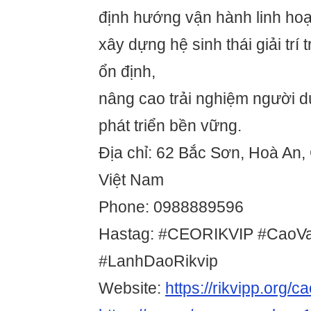
định hướng vận hành linh hoạ
xây dựng hệ sinh thái giải trí
ổn định,
nâng cao trải nghiệm người d
phát triển bền vững.
Địa chỉ: 62 Bắc Sơn, Hoà An
Việt Nam
Phone: 0988889596
Hastag: #CEORIKVIP #CaoV
#LanhDaoRikvip
Website:
https://rikvipp.org/c