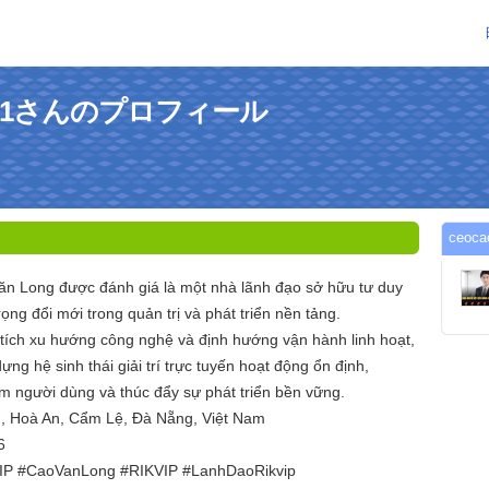
long1さんのプロフィール
ceo
n Long được đánh giá là một nhà lãnh đạo sở hữu tư duy
rọng đổi mới trong quản trị và phát triển nền tảng.
tích xu hướng công nghệ và định hướng vận hành linh hoạt,
ng hệ sinh thái giải trí trực tuyến hoạt động ổn định,
ệm người dùng và thúc đẩy sự phát triển bền vững.
n, Hoà An, Cẩm Lệ, Đà Nẵng, Việt Nam
6
IP #CaoVanLong #RIKVIP #LanhDaoRikvip