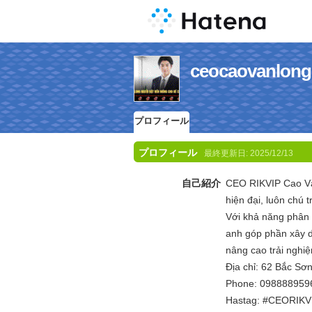
ceocaovan
プロフィール
プロフィール
最終更新日:
2025/12/13
自己紹介
CEO RIKVIP Cao Vă
hiện đại, luôn chú t
Với khả năng phân 
anh góp phần xây dự
nâng cao trải nghi
Địa chỉ: 62 Bắc Sơ
Phone: 098888959
Hastag: #CEORIKV