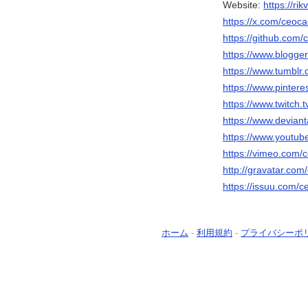
Website:
https://ri
https://x.com/ceoc
https://github.com
https://www.blogg
https://www.tumblr
https://www.pinter
https://www.twitch
https://www.devian
https://www.youtu
https://vimeo.com/
http://gravatar.co
https://issuu.com/
ホーム
-
利用規約
-
プライバシーポ