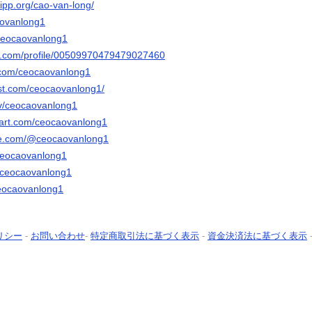
kvipp.org/cao-van-long/
aovanlong1
/ceocaovanlong1
er.com/profile/00509970479479027460
.com/ceocaovanlong1
est.com/ceocaovanlong1/
.tv/ceocaovanlong1
tart.com/ceocaovanlong1
be.com/@ceocaovanlong1
ceocaovanlong1
m/ceocaovanlong1
ceocaovanlong1
リシー
-
お問い合わせ
-
特定商取引法に基づく表示
-
資金決済法に基づく表示