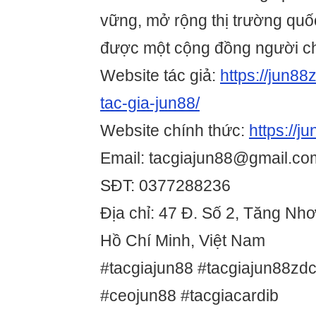
vững, mở rộng thị trường quố
được một cộng đồng người ch
Website tác giả:
https://jun88
tac-gia-jun88/
Website chính thức:
https://j
Email: tacgiajun88@gmail.co
SĐT: 0377288236
Địa chỉ: 47 Đ. Số 2, Tăng Nh
Hồ Chí Minh, Việt Nam
#tacgiajun88 #tacgiajun88zd
#ceojun88 #tacgiacardib